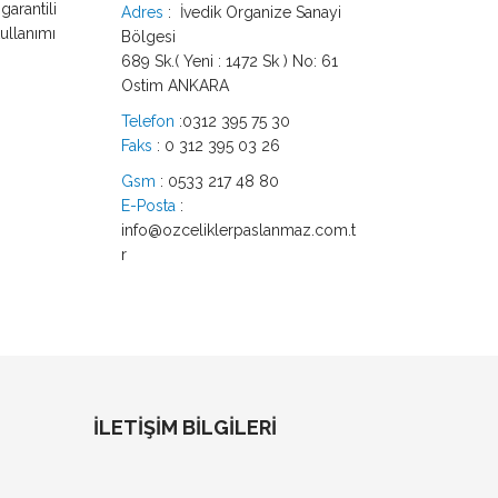
garantili
Adres
: İvedik Organize Sanayi
kullanımı
Bölgesi
689 Sk.( Yeni : 1472 Sk ) No: 61
Ostim ANKARA
Telefon
:
0312 395 75 30
Faks
: 0 312 395 03 26
Gsm
:
0533 217 48 80
E-Posta
:
info@ozceliklerpaslanmaz.com.t
r
İLETİŞİM BİLGİLERİ