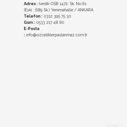
Adres :
İvedik OSB 1472. Sk. No:61
(Eski : 689 Sk.) Yenimahalle / ANKARA
Telefon :
0312 395 75 30
Gsm :
0533 217 48 80
E-Posta
:
info@ozceliklerpaslanmaz.com.tr