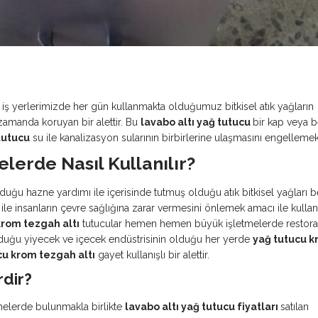
e iş yerlerimizde her gün kullanmakta olduğumuz bitkisel atık yağların
zamanda koruyan bir alettir. Bu
lavabo altı yağ tutucu
bir kap veya b
tutucu
su ile kanalizasyon sularının birbirlerine ulaşmasını engellemek
lerde Nasıl Kullanılır?
ğu hazne yardımı ile içerisinde tutmuş olduğu atık bitkisel yağları bel
ile insanların çevre sağlığına zarar vermesini önlemek amacı ile kullan
krom tezgah altı
tutucular hemen hemen büyük işletmelerde restora
olduğu yiyecek ve içecek endüstrisinin olduğu her yerde
yağ tutucu 
cu krom tezgah altı
gayet kullanışlı bir alettir.
rdir?
tmelerde bulunmakla birlikte
lavabo altı yağ tutucu fiyatları
satılan