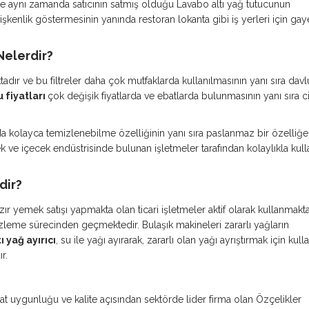
e aynı zamanda satıcının satmış olduğu Lavabo altı yağ tutucunun
ğişkenlik göstermesinin yanında restoran lokanta gibi iş yerleri için gay
Nelerdir?
aktadır ve bu filtreler daha çok mutfaklarda kullanılmasının yanı sıra da
 fiyatları
çok değişik fiyatlarda ve ebatlarda bulunmasının yanı sıra c
ında kolayca temizlenebilme özelliğinin yanı sıra paslanmaz bir özelliğ
k ve içecek endüstrisinde bulunan işletmeler tarafından kolaylıkla kull
dir?
hazır yemek satışı yapmakta olan ticari işletmeler aktif olarak kullanmakta
zleme sürecinden geçmektedir. Bulaşık makineleri zararlı yağların
ı yağ ayırıcı
, su ile yağı ayırarak, zararlı olan yağı ayrıştırmak için kull
r.
 Fiyat uygunluğu ve kalite açısından sektörde lider firma olan Özçelikler