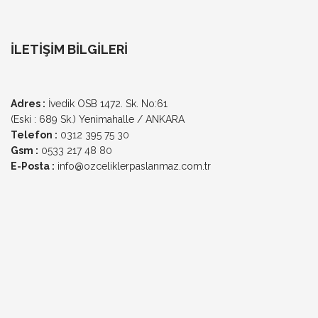
İLETİŞİM BİLGİLERİ
Adres :
İvedik OSB 1472. Sk. No:61
(Eski : 689 Sk.) Yenimahalle / ANKARA
Telefon :
0312 395 75 30
Gsm :
0533 217 48 80
E-Posta :
info@ozceliklerpaslanmaz.com.tr