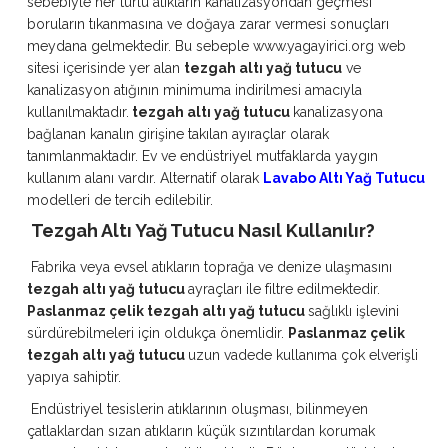
sebebiyle her türlü atıkların kanalizasyondan geçmesi
boruların tıkanmasına ve doğaya zarar vermesi sonuçları
meydana gelmektedir. Bu sebeple
www.yagayirici.org
web
sitesi içerisinde yer alan
tezgah altı yağ tutucu
ve
kanalizasyon atığının minimuma indirilmesi amacıyla
kullanılmaktadır.
tezgah altı yağ tutucu
kanalizasyona
bağlanan kanalın girişine takılan ayıraçlar olarak
tanımlanmaktadır. Ev ve endüstriyel mutfaklarda yaygın
kullanım alanı vardır. Alternatif olarak
Lavabo Altı Yağ Tutucu
modelleri de tercih edilebilir.
Tezgah Altı Yağ Tutucu Nasıl Kullanılır?
Fabrika veya evsel atıkların toprağa ve denize ulaşmasını
tezgah altı yağ tutucu
ayraçları ile filtre edilmektedir.
Paslanmaz çelik tezgah altı yağ tutucu
sağlıklı işlevini
sürdürebilmeleri için oldukça önemlidir.
Paslanmaz çelik
tezgah altı yağ tutucu
uzun vadede kullanıma çok elverişli
yapıya sahiptir.
Endüstriyel tesislerin atıklarının oluşması, bilinmeyen
çatlaklardan sızan atıkların küçük sızıntılardan korumak