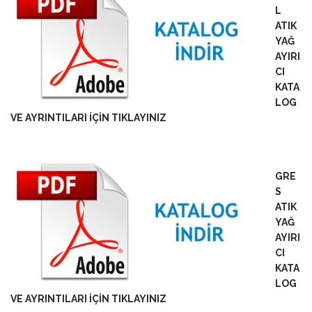
L
ATIK
YAĞ
AYIRI
CI
KATA
LOG
VE AYRINTILARI İÇİN TIKLAYINIZ
GRE
S
ATIK
YAĞ
AYIRI
CI
KATA
LOG
VE AYRINTILARI İÇİN TIKLAYINIZ